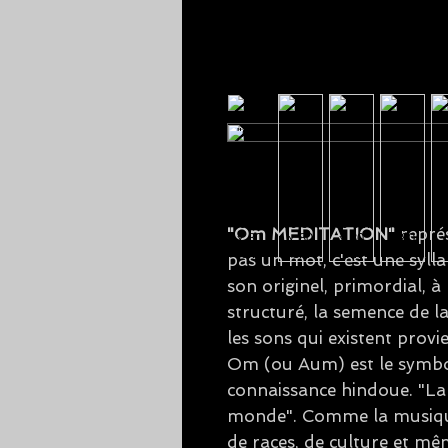
"Om MEDITATION"
repré
pas un mot, c'est une syll
son originel, primordial, à 
structuré, la semence de la
les sons qui existent prov
Om (ou Aum) est le symbol
connaissance hindoue. "La 
monde". Comme la musique,
de races, de culture et mê