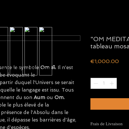
"OM MEDITA
tableau mos
Pric
€1,000.00
sente le symbole
Om ॐ.
Il
n'est
Quantity
*
abe évoquant le
partir duquel l'Univers se serait
quelle le langage est issu. Tous
iennent du son
Aum
ou
Om.
e le plus élevé de la
présence de l'Absolu dans le
 il dépasse les barrières d'âge,
Frais de Livraison
me d'espèces.