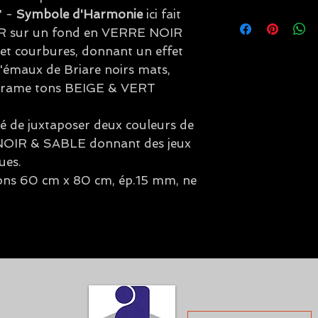
" -
Symbole d'Harmonie
ici fait
Les frais de livraison 
assurance, ils varient e
R sur un fond en VERRE NOIR
panier lors de votre c
 et courbures, donnant un effet
émaux de Briare noirs mats,
 cérame tons BEIGE & VERT
été de juxtaposer deux couleurs de
: NOIR & SABLE donnant des jeux
ues.
ns 60 cm x 80 cm, ép.15 mm, ne