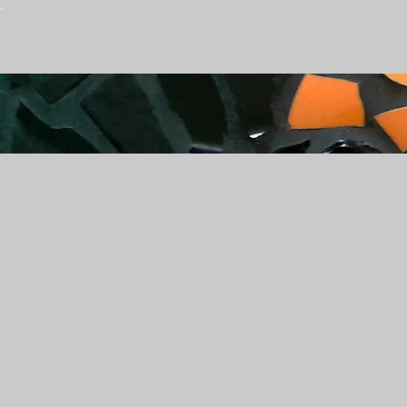
.
-
GDPR Privacy
-
GTC