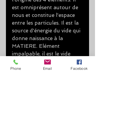
est omniprésent autour de
nous et constitue l'espace
entre les particules. Il est la
source d'énergie du vide qui
donne naissance à la
MATIERE. Elément
impalpable, il est le vide
quantique, le champ
Phone
universel du cosmos.
Email
Facebook
Il fait toujours l'objet de
nombreuses recherches
scientifiques, dans le
domaine de la physique et
de nombreuses réflexions
sur l'UNIVERS.
Il questionne et relie à la fois
les domaines scientifiques,