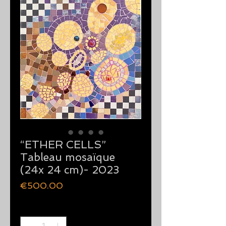
“ETHER CELLS”
Tableau mosaïque
(24x 24 cm)- 2023
Price
€500.00
Quantity
*