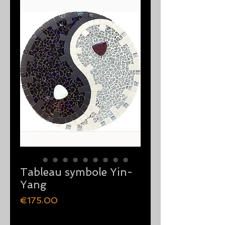
Tableau symbole Yin-
Yang
価
€175.00
格
数量
*