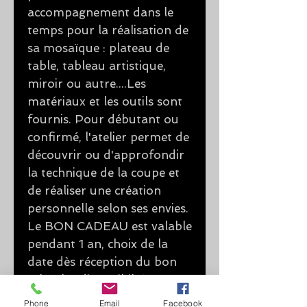
accompagnement dans le
temps pour la réalisation de
sa mosaïque : plateau de
table, tableau artistique,
miroir ou autre....Les
matériaux et les outils sont
fournis. Pour débutant ou
confirmé, l'atelier permet de
découvrir ou d'approfondir
la technique de la coupe et
de réaliser une création
personnelle selon ses envies.
Le BON CADEAU est valable
pendant 1 an, choix de la
date dès réception du bon
selon les disponibiltés par
téléphone ou par mail.
Phone
Email
Facebook