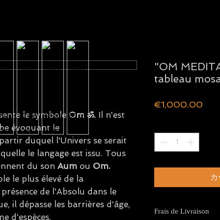
"OM MEDITA
tableau mos
価
€1,000.00
格
sente le symbole
Om ॐ.
Il
n'est
数量
*
abe évoquant le
partir duquel l'Univers se serait
quelle le langage est issu. Tous
iennent du son
Aum
ou
Om.
カ
e le plus élevé de la
présence de l'Absolu dans le
 il dépasse les barrières d'âge,
Frais de Livraison
me d'espèces.