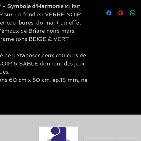
" -
Symbole d'Harmonie
ici fait
Les frais de livraison 
assurance, ils varient e
R sur un fond en VERRE NOIR
panier lors de votre c
 et courbures, donnant un effet
émaux de Briare noirs mats,
 cérame tons BEIGE & VERT
été de juxtaposer deux couleurs de
: NOIR & SABLE donnant des jeux
ues.
ns 60 cm x 80 cm, ép.15 mm, ne