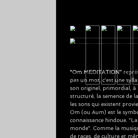
"Om MEDITATION"
repré
pas un mot, c'est une syll
son originel, primordial, à 
structuré, la semence de la
les sons qui existent prov
Om (ou Aum) est le symbol
connaissance hindoue. "La 
monde". Comme la musique,
de races, de culture et mê