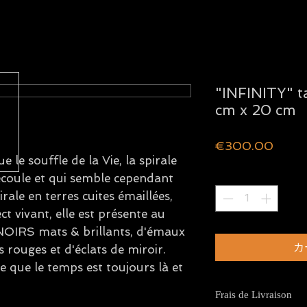
"INFINITY" 
cm x 20 cm
価
€300.00
格
 le souffle de la Vie, la spirale
数量
*
écoule et qui semble cependant
ale en terres cuites émaillées,
t vivant, elle est présente au
NOIRS mats & brillants, d'émaux
カ
s rouges et d'éclats de miroir.
que le temps est toujours là et
.
Frais de Livraison