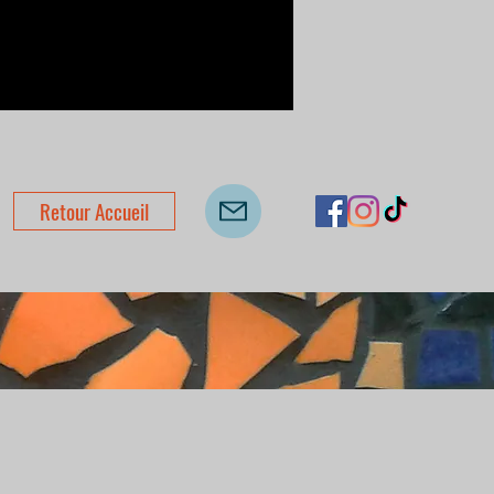
comprennent l'emballage, l'envoi et une
n fonction du poids et s'ajoutent à votre
ommande.
Retour Accueil