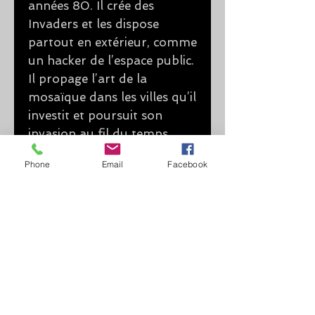
années 80. Il crée des
Invaders et les dispose
partout en extérieur, comme
un hacker de l’espace public.
Il propage l’art de la
mosaïque dans les villes qu’il
investit et poursuit son
invasion au fil du temps.
Près de 40 000 œuvres
Phone
Email
Facebook
dans 79 villes.
Poursuivez vous-même
l’invasion des Spaces
Invaders chez vous !
© 2016
ÔmosaïcDesign
Siret
489 806 562