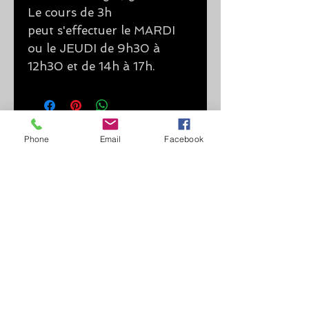
Le cours de 3h
peut s'effectuer le MARDI
ou le JEUDI de 9h30 à
12h30 et de 14h à 17h.
Phone
Email
Facebook
© 2016
ÔmosaïcDesign
Siret
489 806 562
00034
- APE 9003A - MDA n.
-
Privacy GDPR
-
CGC
Inizio pagina